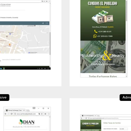
sive
Admi